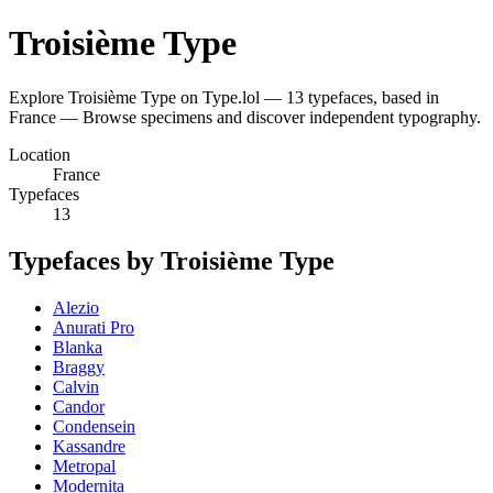
Troisième Type
Explore Troisième Type on Type.lol — 13 typefaces, based in
France — Browse specimens and discover independent typography.
Location
France
Typefaces
13
Typefaces by Troisième Type
Alezio
Anurati Pro
Blanka
Braggy
Calvin
Candor
Condensein
Kassandre
Metropal
Modernita